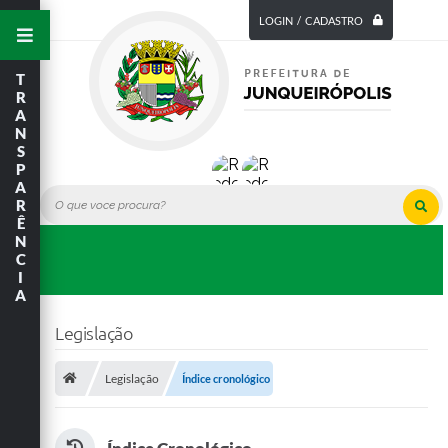
LOGIN / CADASTRO
T
R
A
N
S
P
A
R
Ê
N
C
I
A
Legislação
Legislação
Índice cronológico
Índice Cronológico