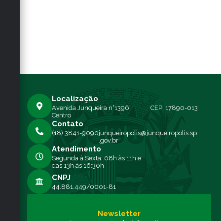
Localização
Avenida Junqueira n°1396,
CEP: 17890-013
Centro
Contato
(18) 3841-9090
junqueiropolis@junqueiropolis.sp
.gov.br
Atendimento
Segunda à Sexta: 08h às 11h e
das 13h às 16:30h
CNPJ
44.881.449/0001-81
Newsletter