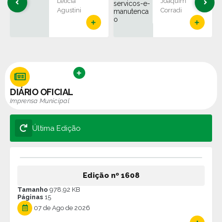
nto, Obras,
Letícia
Joaquim
Agustini
Corradi
Serviços e
Manutençã
o
VER MAIS
DIÁRIO OFICIAL
Imprensa Municipal
Última Edição
Edição nº
1608
Tamanho
978,92 KB
Páginas
15
07 de Ago de 2026