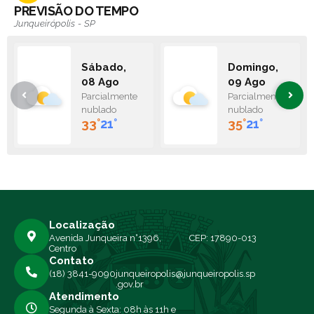
PREVISÃO DO TEMPO
Junqueirópolis - SP
Sábado
Domingo
08 Ago
09 Ago
Parcialmente
Parcialmente
nublado
nublado
33°
21°
35°
21°
Localização
Avenida Junqueira n°1396,
CEP: 17890-013
Centro
Contato
(18) 3841-9090
junqueiropolis@junqueiropolis.sp
.gov.br
Atendimento
Segunda à Sexta: 08h às 11h e