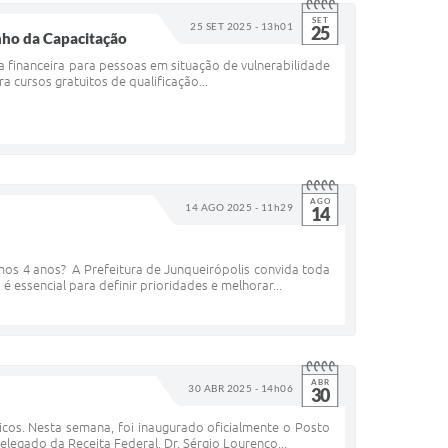
SET
25 SET 2025 - 13h01
25
inho da Capacitação
ia financeira para pessoas em situação de vulnerabilidade
 cursos gratuitos de qualificação...
AGO
14 AGO 2025 - 11h29
14
mos 4 anos? A Prefeitura de Junqueirópolis convida toda
essencial para definir prioridades e melhorar...
ABR
30 ABR 2025 - 14h06
30
icos. Nesta semana, foi inaugurado oficialmente o Posto
legado da Receita Federal, Dr. Sérgio Lourenço...