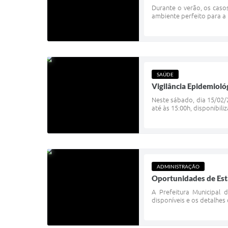
Durante o verão, os caso
ambiente perfeito para a
SAÚDE
Vigilância Epidemioló
Neste sábado, dia 15/02/2
até às 15:00h, disponibil
ADMINISTRAÇÃO
Oportunidades de Está
A Prefeitura Municipal 
disponíveis e os detalhes 