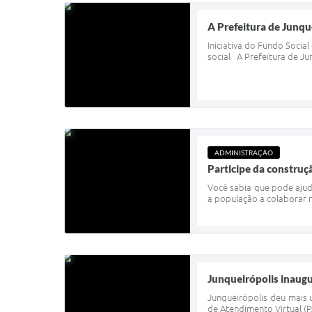
A Prefeitura de Junqu
Iniciativa do Fundo Socia
social A Prefeitura de Ju
ADMINISTRAÇÃO
Participe da construç
Você sabia que pode ajud
a população a colaborar n
Junqueirópolis inaugu
Junqueirópolis deu mais 
de Atendimento Virtual (P