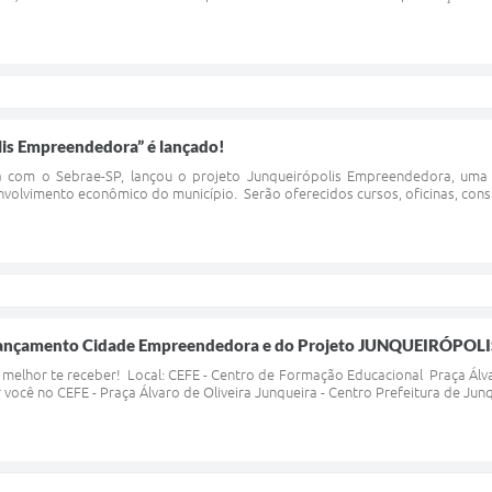
lis Empreendedora” é lançado!
ia com o Sebrae-SP, lançou o projeto Junqueirópolis Empreendedora, uma i
nvolvimento econômico do município. Serão oferecidos cursos, oficinas, consu
 Lançamento Cidade Empreendedora e do Projeto JUNQUEIRÓP
lhor te receber! Local: CEFE - Centro de Formação Educacional Praça Álvar
ocê no CEFE - Praça Álvaro de Oliveira Junqueira - Centro Prefeitura de Jun