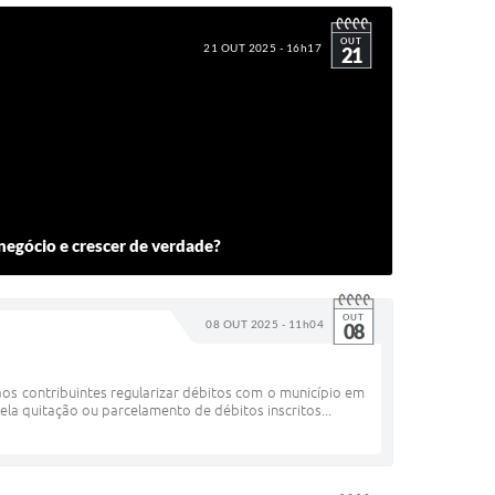
OUT
21 OUT 2025 - 16h17
21
 negócio e crescer de verdade?
OUT
08 OUT 2025 - 11h04
08
 aos contribuintes regularizar débitos com o município em
a quitação ou parcelamento de débitos inscritos...