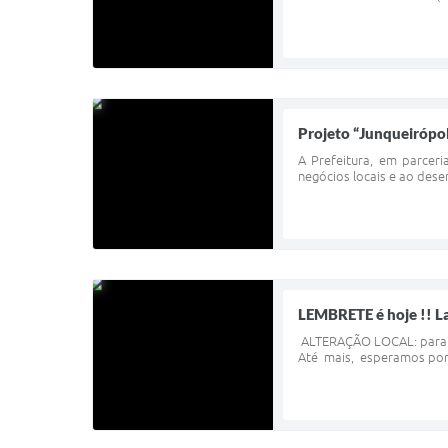
Projeto “Junqueirópo
A Prefeitura, em parcer
negócios locais e ao dese
LEMBRETE é hoje !!
ALTERAÇÃO LOCAL: para me
Até mais, esperamos por v