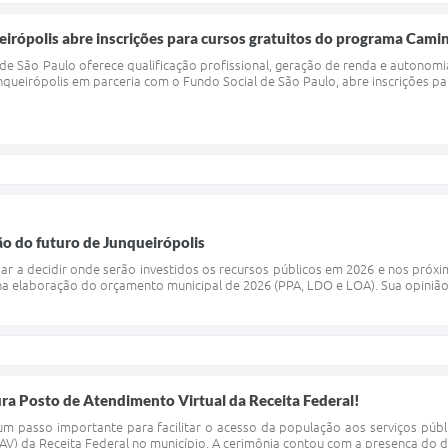
eirópolis abre inscrições para cursos gratuitos do programa Cam
l de São Paulo oferece qualificação profissional, geração de renda e autonom
nqueirópolis em parceria com o Fundo Social de São Paulo, abre inscrições para
ão do futuro de Junqueirópolis
ar a decidir onde serão investidos os recursos públicos em 2026 e nos próxi
a elaboração do orçamento municipal de 2026 (PPA, LDO e LOA). Sua opinião é 
ra Posto de Atendimento Virtual da Receita Federal!
um passo importante para facilitar o acesso da população aos serviços públ
AV) da Receita Federal no município. A cerimônia contou com a presença do de