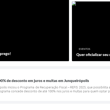
EVENTOS
mprego!
Quer oficializar seu
00% de desconto em juros e multas em Junqueirópolis
polis iniciou o Programa de Recuperação Fiscal – REFIS 2025, que possibilita
rograma concede desconto de até 100% nos juros e multas para quem optar pel