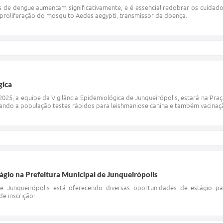
s de dengue aumentam significativamente, e é essencial redobrar os cuidado
 proliferação do mosquito Aedes aegypti, transmissor da doença.
gica
025, a equipe da Vigilância Epidemiológica de Junqueirópolis, estará na Praça
izando a população testes rápidos para leishmaniose canina e também vacinação
gio na Prefeitura Municipal de Junqueirópolis
de Junqueirópolis está oferecendo diversas oportunidades de estágio pa
de inscrição: