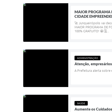
MAIOR PROGRAMA D
CIDADE EMPREEND
🚀 Junqueirópolis vai de
MAIOR PROGRAMA DE FO
100% GRATUITO! 🤩 🗓️...
ADMINISTRAÇÃO
Atenção, empresários
A Prefeitura alerta sobre
SAÚDE
Aumente os Cuidados