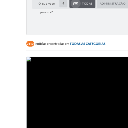
O que voce
TODAS
ADMINISTRAÇÃO
procura?
notícias encontradas em
TODAS AS CATEGORIAS
2112