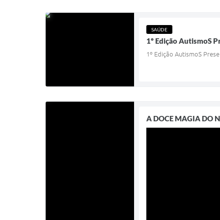
SAÚDE
1º Edição AutismoS P
1º Edição AutismoS Prese
A DOCE MAGIA DO NATA