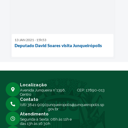
13 JAN 2021 - 15h53
Deputado David Soares visita Junqueirópolis
Localização
Avenida Junqueira n°1396,
CEP: 17890-013
Centro
Contato
(18) 3841-9090
junqueiropolis@junqueiropolis.sp
.gov.br
Atendimento
Segunda à Sexta: 08h às 11h e
das 13h às 16:30h