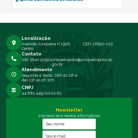
Localização
Avenida Junqueira n°1396,
CEP: 17890-013
Centro
Contato
(18) 3841-9090
junqueiropolis@junqueiropolis.sp
.gov.br
Atendimento
Segunda à Sexta: 08h às 11h e
das 13h às 16:30h
CNPJ
44.881.449/0001-81
Newsletter
Inscreva-se e receba informativos