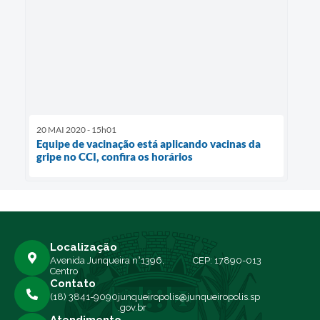
20 MAI 2020 - 15h01
Equipe de vacinação está aplicando vacinas da
gripe no CCI, confira os horários
Localização
Avenida Junqueira n°1396,
CEP: 17890-013
Centro
Contato
(18) 3841-9090
junqueiropolis@junqueiropolis.sp
.gov.br
Atendimento