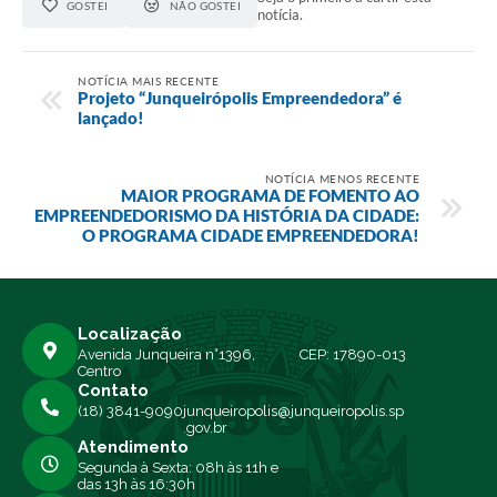
GOSTEI
NÃO GOSTEI
notícia.
NOTÍCIA MAIS RECENTE
Projeto “Junqueirópolis Empreendedora” é
lançado!
NOTÍCIA MENOS RECENTE
MAIOR PROGRAMA DE FOMENTO AO
EMPREENDEDORISMO DA HISTÓRIA DA CIDADE:
O PROGRAMA CIDADE EMPREENDEDORA!
Localização
Avenida Junqueira n°1396,
CEP: 17890-013
Centro
Contato
(18) 3841-9090
junqueiropolis@junqueiropolis.sp
.gov.br
Atendimento
Segunda à Sexta: 08h às 11h e
das 13h às 16:30h