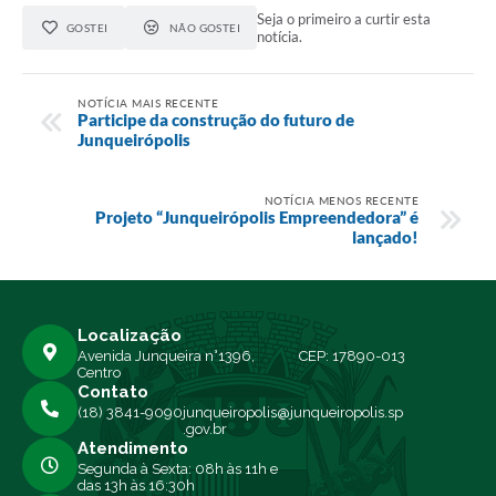
Seja o primeiro a curtir esta
GOSTEI
NÃO GOSTEI
notícia.
NOTÍCIA MAIS RECENTE
Participe da construção do futuro de
Junqueirópolis
NOTÍCIA MENOS RECENTE
Projeto “Junqueirópolis Empreendedora” é
lançado!
Localização
Avenida Junqueira n°1396,
CEP: 17890-013
Centro
Contato
(18) 3841-9090
junqueiropolis@junqueiropolis.sp
.gov.br
Atendimento
Segunda à Sexta: 08h às 11h e
das 13h às 16:30h