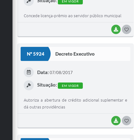
Situação:
EM VIGOR
Concede licença-prêmio ao servidor público municipal
BAIXAR
G
O
S
Nº 5924
Decreto Executivo
T
E
Data:
07/08/2017
I
Situação:
EM VIGOR
Autoriza a abertura de crédito adicional suplementar e
dá outras providências
BAIXAR
G
O
S