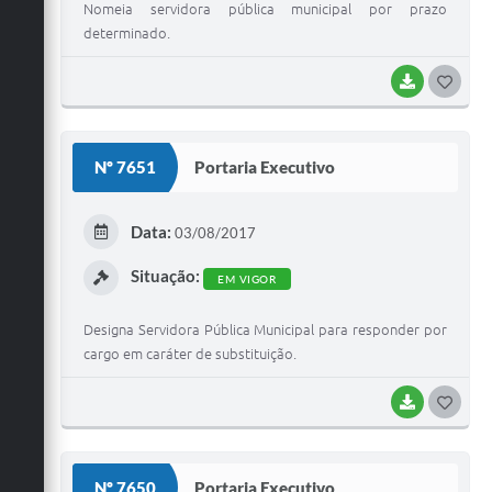
Nomeia servidora pública municipal por prazo
determinado.
BAIXAR
G
O
S
Nº 7651
Portaria Executivo
T
E
Data:
03/08/2017
I
Situação:
EM VIGOR
Designa Servidora Pública Municipal para responder por
cargo em caráter de substituição.
BAIXAR
G
O
S
Nº 7650
Portaria Executivo