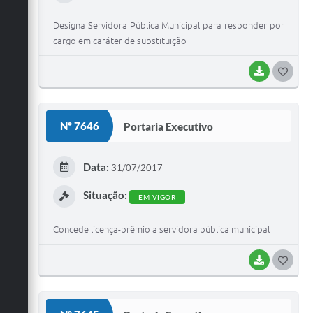
Designa Servidora Pública Municipal para responder por
cargo em caráter de substituição
BAIXAR
G
O
S
Nº 7646
Portaria Executivo
T
E
Data:
31/07/2017
I
Situação:
EM VIGOR
Concede licença-prêmio a servidora pública municipal
BAIXAR
G
O
S