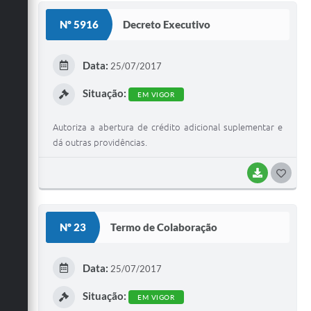
S
Nº 5916
Decreto Executivo
T
E
Data:
25/07/2017
I
Situação:
EM VIGOR
Autoriza a abertura de crédito adicional suplementar e
dá outras providências.
BAIXAR
G
O
S
Nº 23
Termo de Colaboração
T
E
Data:
25/07/2017
I
Situação:
EM VIGOR