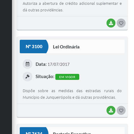
Autoriza a abertura de crédito adicional suplementar e
dá outras providências.
BAIXAR
G
O
S
Nº 3100
Lei Ordinária
T
E
Data:
17/07/2017
I
Situação:
EM VIGOR
Dispõe sobre as medidas das estradas rurais do
Município de Junqueirópolis e dá outras providências.
BAIXAR
G
O
S
Nº 7634
Portaria Executivo