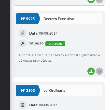
O
S
Nº 5925
Decreto Executivo
T
E
Data:
08/08/2017
I
Situação:
EM VIGOR
Autoriza a abertura de crédito adicional suplementar e
dá outras providências.
BAIXAR
G
O
S
Nº 3103
Lei Ordinária
T
E
Data:
08/08/2017
I