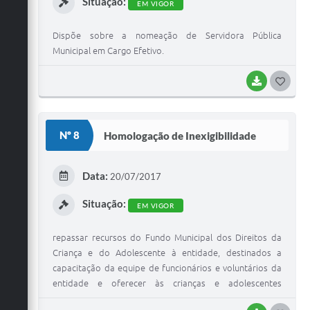
Situação:
EM VIGOR
Dispõe sobre a nomeação de Servidora Pública
Municipal em Cargo Efetivo.
BAIXAR
G
O
S
Nº 8
Homologação de Inexigibilidade
T
E
Data:
20/07/2017
I
Situação:
EM VIGOR
repassar recursos do Fundo Municipal dos Direitos da
Criança e do Adolescente à entidade, destinados a
capacitação da equipe de funcionários e voluntários da
entidade e oferecer às crianças e adolescentes
atendidos o acesso a cultura e lazer, preservando e