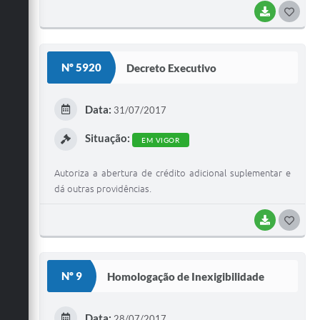
BAIXAR
G
O
S
Nº 5920
Decreto Executivo
T
E
Data:
31/07/2017
I
Situação:
EM VIGOR
Autoriza a abertura de crédito adicional suplementar e
dá outras providências.
BAIXAR
G
O
S
Nº 9
Homologação de Inexigibilidade
T
E
Data:
28/07/2017