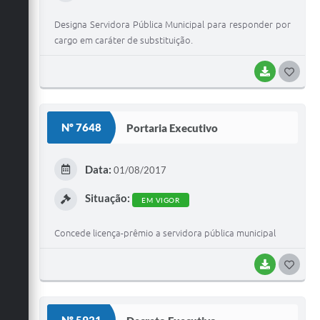
Designa Servidora Pública Municipal para responder por
cargo em caráter de substituição.
BAIXAR
G
O
S
Nº 7648
Portaria Executivo
T
E
Data:
01/08/2017
I
Situação:
EM VIGOR
Concede licença-prêmio a servidora pública municipal
BAIXAR
G
O
S