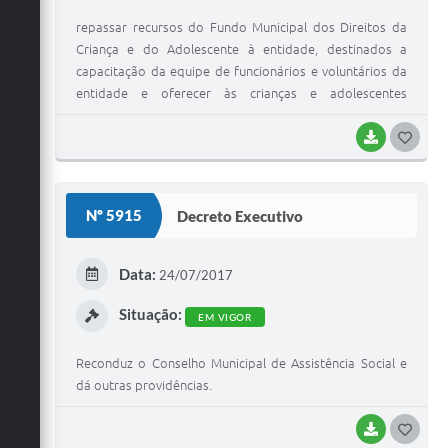
repassar recursos do Fundo Municipal dos Direitos da
Criança e do Adolescente à entidade, destinados a
capacitação da equipe de funcionários e voluntários da
entidade e oferecer às crianças e adolescentes
atendidos o acesso a cultura e lazer, preservando e
fortalecendo a convivência comunitária.
BAIXAR
G
O
S
Nº 5915
Decreto Executivo
T
E
Data:
24/07/2017
I
Situação:
EM VIGOR
Reconduz o Conselho Municipal de Assistência Social e
dá outras providências.
BAIXAR
G