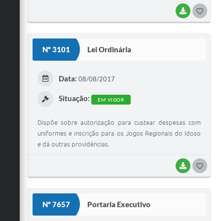
BAIXAR
G
O
S
Nº 3101
Lei Ordinária
T
E
Data:
08/08/2017
I
Situação:
EM VIGOR
Dispõe sobre autorização para custear despesas com
uniformes e inscrição para os Jogos Regionais do Idoso
e dá outras providências.
BAIXAR
G
O
S
Nº 7657
Portaria Executivo
T