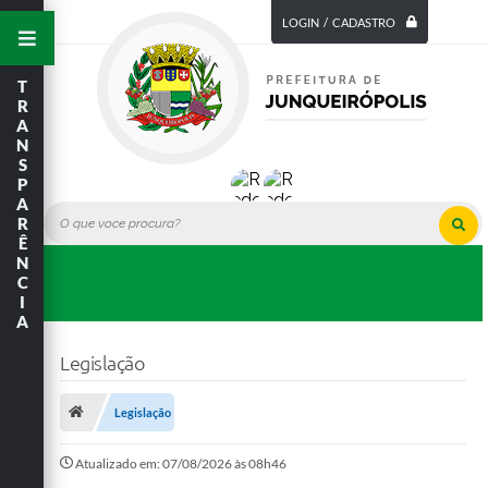
LOGIN / CADASTRO
T
R
A
N
S
P
A
R
Ê
N
C
I
A
Legislação
Legislação
Atualizado em: 07/08/2026 às 08h46