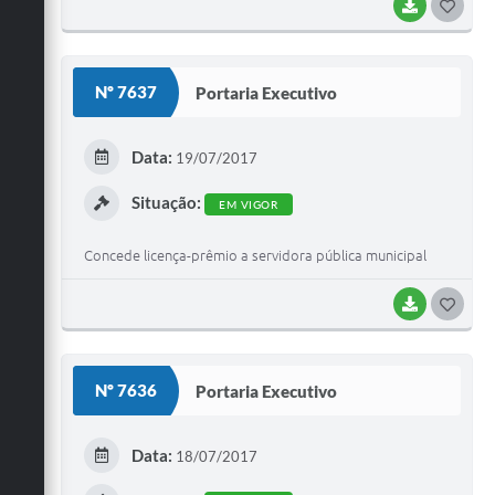
fortalecendo a convivência comunitária
BAIXAR
G
O
S
Nº 7637
Portaria Executivo
T
E
Data:
19/07/2017
I
Situação:
EM VIGOR
Concede licença-prêmio a servidora pública municipal
BAIXAR
G
O
S
Nº 7636
Portaria Executivo
T
E
Data:
18/07/2017
I