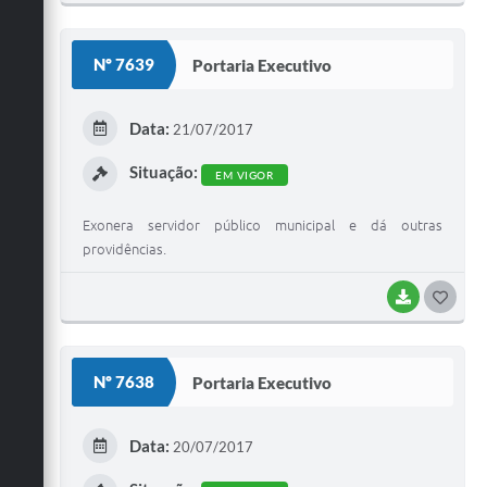
O
S
Nº 7639
Portaria Executivo
T
E
Data:
21/07/2017
I
Situação:
EM VIGOR
Exonera servidor público municipal e dá outras
providências.
BAIXAR
G
O
S
Nº 7638
Portaria Executivo
T
E
Data:
20/07/2017
I