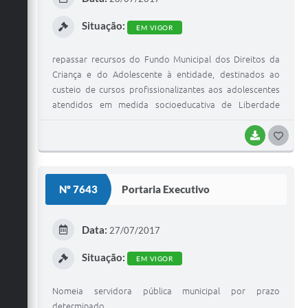
I
Situação:
EM VIGOR
repassar recursos do Fundo Municipal dos Direitos da
Criança e do Adolescente à entidade, destinados ao
custeio de cursos profissionalizantes aos adolescentes
atendidos em medida socioeducativa de Liberdade
Assistida?L.A. e Prestação de Serviço a Comunidade-PSC,
em conjunto com outros adolescentes de baixa renda da
BAIXAR
G
comunidade
O
S
Nº 7643
Portaria Executivo
T
E
Data:
27/07/2017
I
Situação:
EM VIGOR
Nomeia servidora pública municipal por prazo
determinado.