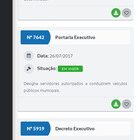
BAIXAR
G
O
S
Nº 7642
Portaria Executivo
T
E
Data:
26/07/2017
I
Situação:
EM VIGOR
Designa servidores autorizados a conduzirem veículos
públicos municipais.
BAIXAR
G
O
S
Nº 5919
Decreto Executivo
T