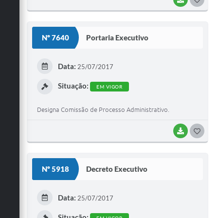
O
S
Nº 7640
Portaria Executivo
T
E
Data:
25/07/2017
I
Situação:
EM VIGOR
Designa Comissão de Processo Administrativo.
BAIXAR
G
O
S
Nº 5918
Decreto Executivo
T
E
Data:
25/07/2017
I
Situação: