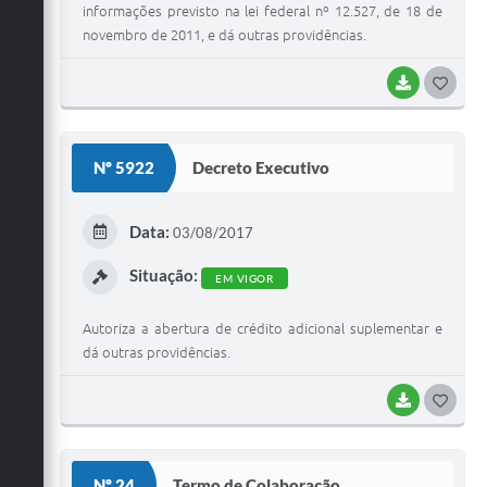
informações previsto na lei federal nº 12.527, de 18 de
novembro de 2011, e dá outras providências.
BAIXAR
G
O
S
Nº 5922
Decreto Executivo
T
E
Data:
03/08/2017
I
Situação:
EM VIGOR
Autoriza a abertura de crédito adicional suplementar e
dá outras providências.
BAIXAR
G
O
S
Nº 24
Termo de Colaboração