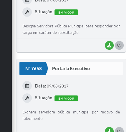
Situação:
EM VIGOR
Designa Servidora Pública Municipal para responder por
cargo em caráter de substituição.
BAIXAR
G
O
S
Nº 7658
Portaria Executivo
T
E
Data:
09/08/2017
I
Situação:
EM VIGOR
Exonera servidora pública municipal por motivo de
falecimento
BAIXAR
G