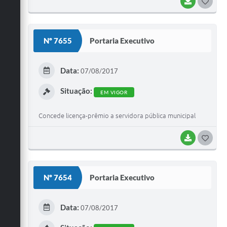
BAIXAR
G
O
S
Nº 7655
Portaria Executivo
T
E
Data:
07/08/2017
I
Situação:
EM VIGOR
Concede licença-prêmio a servidora pública municipal
BAIXAR
G
O
S
Nº 7654
Portaria Executivo
T
E
Data:
07/08/2017
I