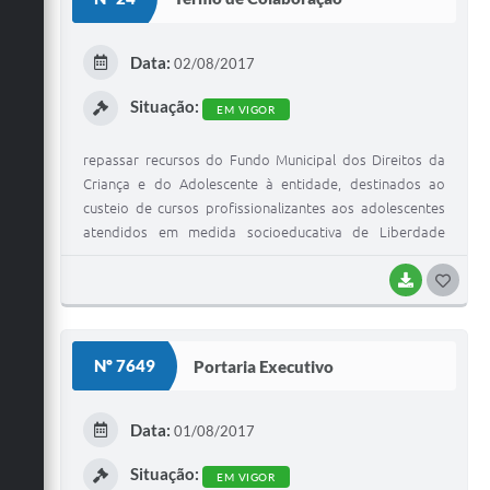
T
E
Data:
02/08/2017
I
Situação:
EM VIGOR
repassar recursos do Fundo Municipal dos Direitos da
Criança e do Adolescente à entidade, destinados ao
custeio de cursos profissionalizantes aos adolescentes
atendidos em medida socioeducativa de Liberdade
Assistida?L.A. e Prestação de Serviço a Comunidade-PSC,
em conjunto com outros adolescentes de baixa renda da
BAIXAR
G
comunidade
O
S
Nº 7649
Portaria Executivo
T
E
Data:
01/08/2017
I
Situação:
EM VIGOR