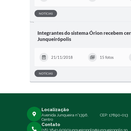
NOTÍCIAS
Integrantes do sistema Órion recebem cer
Junqueirópolis
21/11/2018
15 fotos
NOTÍCIAS
Localização
Avenida Junqueira n°1396,
CEP: 17890-013
Centro
Contato
(18) 3841-9090
junqueiropolis@junqueiropolis.sp