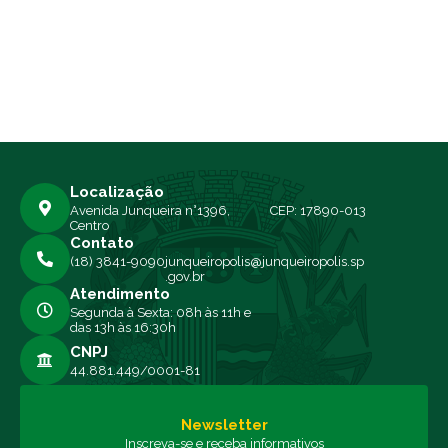
Localização
Avenida Junqueira n°1396,
CEP: 17890-013
Centro
Contato
(18) 3841-9090
junqueiropolis@junqueiropolis.sp
.gov.br
Atendimento
Segunda à Sexta: 08h às 11h e
das 13h às 16:30h
CNPJ
44.881.449/0001-81
Newsletter
Inscreva-se e receba informativos