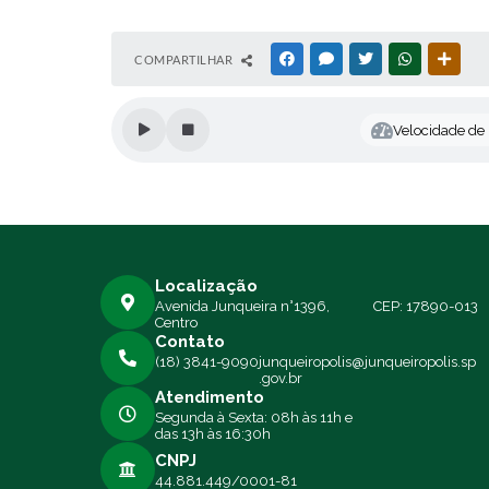
COMPARTILHAR
FACEBOOK
MESSENGER
TWITTER
WHATSAPP
OUTR
Velocidade de l
Localização
Avenida Junqueira n°1396,
CEP: 17890-013
Centro
Contato
(18) 3841-9090
junqueiropolis@junqueiropolis.sp
.gov.br
Atendimento
Segunda à Sexta: 08h às 11h e
das 13h às 16:30h
CNPJ
44.881.449/0001-81