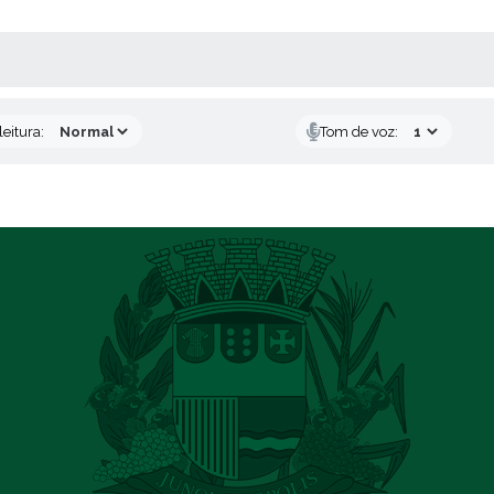
AS MÍDIAS
eitura:
Tom de voz: