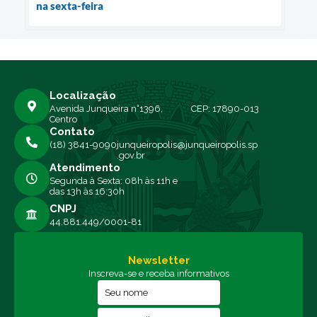
na sexta-feira
Localização
Avenida Junqueira n°1396,
CEP: 17890-013
Centro
Contato
(18) 3841-9090
junqueiropolis@junqueiropolis.sp
.gov.br
Atendimento
Segunda à Sexta: 08h às 11h e
das 13h às 16:30h
CNPJ
44.881.449/0001-81
Newsletter
Inscreva-se e receba informativos