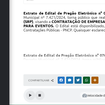
Extrato de Edital de Pregão Eletrônico n° 
Municipal nº 7.421/2024, torna público que rea
(SRP)
, visando a
CONTRATAÇÃO DE EMPRESA 
PARA EVENTOS
.
O Edital está disponibilizado
Contratações Públicas - PNCP. Quaisquer esclare
Extrato de Edital de Pregão Eletrônico n° 0
Decreto Municipal nº 7.421/2024, torna público
PREÇOS (SRP)
, visando a
CONTRATAÇÃO DE E
ACESSO PARA EVENTOS
.
O Edital está disponi
de Contratações Públicas - PNCP. Quaisquer escl
MARIA EDNA 
COMPARTILHAR
FACEBOOK
MESSENGER
TWITTER
WHATSAPP
OUTRA
Velocidade de