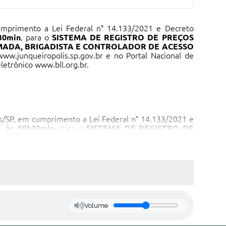
umprimento a Lei Federal n° 14.133/2021 e Decreto
30min
, para o
SISTEMA DE REGISTRO DE PREÇOS
MADA, BRIGADISTA E CONTROLADOR DE ACESSO
www.junqueiropolis.sp.gov.br
e no Portal Nacional de
eletrônico
www.bll.org.br
.
is/SP, em cumprimento a Lei Federal n° 14.133/2021 e
6, às 08h30min
, para o
SISTEMA DE REGISTRO DE
 NÃO ARMADA, BRIGADISTA E CONTROLADOR DE
site:
www.junqueiropolis.sp.gov.br
e no Portal Nacional
ço eletrônico
www.bll.org.br
.
orte, Lazer e Turismo
Volume