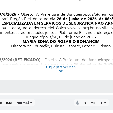
076/2026
- Objeto: A Prefeitura de Junqueirópolis/SP, em c
lizará Pregão Eletrônico no dia
26 de junho de 2026, às 08h
ESPECIALIZADA EM SERVIÇOS DE SEGURANÇA NÃO AR
, na íntegra, no endereço eletrônico
www.bll.org.br
, no site:
cimentos serão prestados junto a Plataforma BLL, no endereço 
Junqueirópolis/SP, 08 de junho de 2026.
MARIA EDNA DO ROSÁRIO BONANCIM
Diretora de Educação, Cultura, Esporte, Lazer e Turismo
76/2026 (RETIFICADO)
- Objeto: A Prefeitura de Junqueirópol
 que realizará Pregão Eletrônico no dia
16 de julho de 202
Clique para ver mais
MPRESA ESPECIALIZADA EM SERVIÇOS DE SEGURANÇA
bilizado, na íntegra, no endereço eletrônico
www.bll.org.br
, no 
arecimentos serão prestados junto a Plataforma BLL, no endere
Junqueirópolis/SP, 25 de junho de 2026.
DO ROSÁRIO BONANCIM -
Diretora de Educação, Cultura, Esp
S MÍDIAS
 leitura:
Tom de voz: