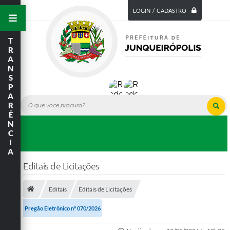
LOGIN / CADASTRO
T
R
A
N
S
P
A
R
Ê
N
C
I
A
Editais de Licitações
Editais
Editais de Licitações
Pregão Eletrônico nº 070/2026