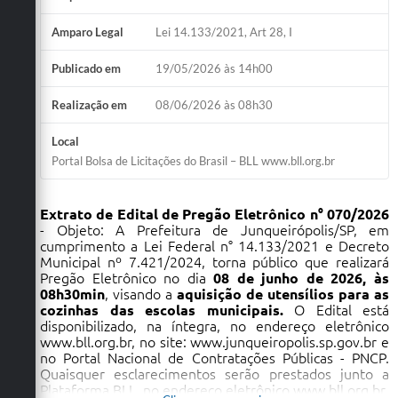
Amparo Legal
Lei 14.133/2021, Art 28, I
Publicado em
19/05/2026 às 14h00
Realização em
08/06/2026 às 08h30
Local
Portal Bolsa de Licitações do Brasil – BLL www.bll.org.br
Extrato de Edital de Pregão Eletrônico n° 070/2026
- Objeto: A Prefeitura de Junqueirópolis/SP, em
cumprimento a Lei Federal n° 14.133/2021 e Decreto
Municipal nº 7.421/2024, torna público que realizará
Pregão Eletrônico no dia
08 de junho de 2026, às
08h30min
, visando a
aquisição de utensílios para as
cozinhas das escolas municipais.
O Edital está
disponibilizado, na íntegra, no endereço eletrônico
www.bll.org.br
, no site:
www.junqueiropolis.sp.gov.br
e
no Portal Nacional de Contratações Públicas - PNCP.
Quaisquer esclarecimentos serão prestados junto a
Plataforma BLL, no endereço eletrônico
www.bll.org.br
.