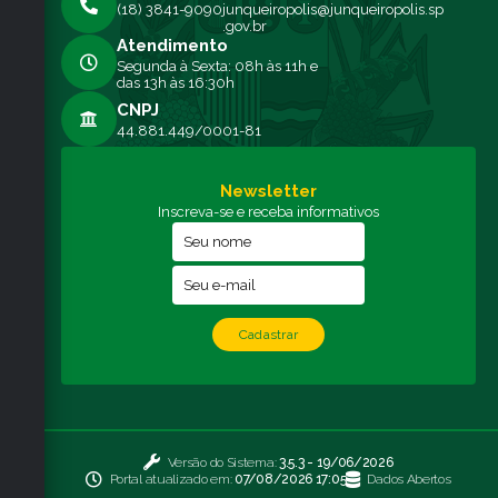
(18) 3841-9090
junqueiropolis@junqueiropolis.sp
.gov.br
Atendimento
Segunda à Sexta: 08h às 11h e
das 13h às 16:30h
CNPJ
44.881.449/0001-81
Newsletter
Inscreva-se e receba informativos
Cadastrar
Versão do Sistema:
3.5.3 - 19/06/2026
Portal atualizado em:
07/08/2026 17:05
Dados Abertos