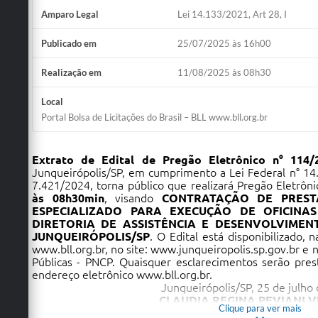
Amparo Legal
Lei 14.133/2021, Art 28, I
Publicado em
25/07/2025 às 16h00
Realização em
11/08/2025 às 08h30
Local
Portal Bolsa de Licitações do Brasil – BLL www.bll.org.br
Extrato de Edital de Pregão Eletrônico n° 114/
Junqueirópolis/SP, em cumprimento a Lei Federal n° 14
7.421/2024, torna público que realizará Pregão Eletrôn
às 08h30min
, visando
CONTRATAÇÃO DE PREST
ESPECIALIZADO PARA EXECUÇÃO DE OFICINA
DIRETORIA DE ASSISTÊNCIA E DESENVOLVIMEN
JUNQUEIRÓPOLIS/SP
. O Edital está disponibilizado, 
www.bll.org.br
, no site:
www.junqueiropolis.sp.gov.br
e n
Públicas - PNCP. Quaisquer esclarecimentos serão pres
endereço eletrônico
www.bll.org.br
.
Junqueirópolis/SP, 25 de julho
CLAUDIA REGINA PEVIANI 
Clique para ver mais
Diretora de Assistência e Desenvolv