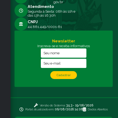
À FAMÍLIA) E PAE
.gov.br
PROTEÇÃO E A
Atendimento
ESPECIALIZADO 
Segunda à Sexta: 08h às 11h e
INDIVÍDUOS)
das 13h às 16:30h
16.004.0168/
PROJET
CNPJ
PINTURA AUTO
02
44.881.449/0001-81
33
HORA
ADOLESCENTES EM 
MEDIDA SOCIOEDUCAT
Newsletter
Inscreva-se e receba informativos
Assinatura: 16/12/202
CLÁUDIA REGINA PEVIANI 
Diretora de Assistência S
Cadastrar
Versão do Sistema:
3.5.3 - 19/06/2026
Portal atualizado em:
06/08/2026 14:08
Dados Abertos