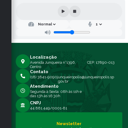
Localização
Avenida Junqueira n°1396,
CEP: 17890-013
Centro
Contato
(18) 3841-9090
junqueiropolis@junqueiropolis.sp
.gov.br
Atendimento
Segunda à Sexta: 08h às 11h e
das 13h às 16:30h
CNPJ
44.881.449/0001-81
Newsletter