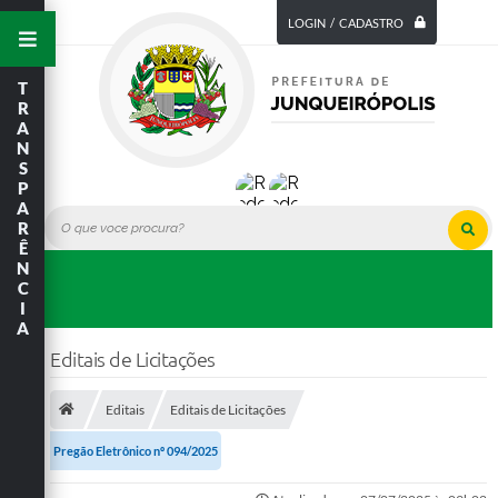
LOGIN / CADASTRO
T
R
A
N
S
P
A
R
Ê
N
C
I
A
Editais de Licitações
Editais
Editais de Licitações
Pregão Eletrônico nº 094/2025