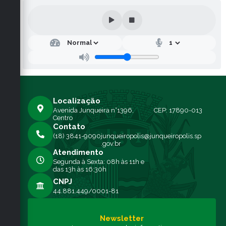
Localização
Avenida Junqueira n°1396,
CEP: 17890-013
Centro
Contato
(18) 3841-9090
junqueiropolis@junqueiropolis.sp
.gov.br
Atendimento
Segunda à Sexta: 08h às 11h e
das 13h às 16:30h
CNPJ
44.881.449/0001-81
Newsletter