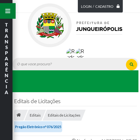
LOGIN / CADASTRO
T
R
A
N
S
P
A
R
Ê
N
C
I
A
Editais de Licitações
Editais
Editais de Licitações
Pregão Eletrônico n° 076/2025