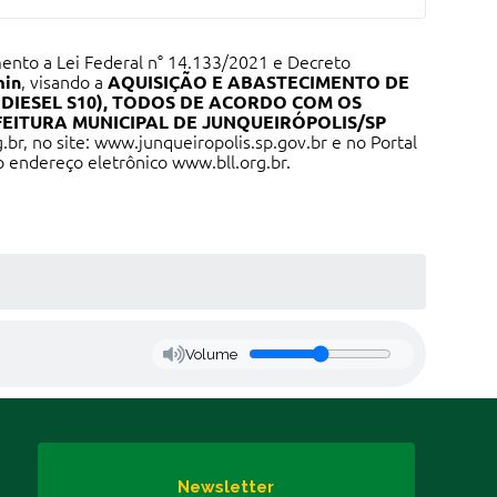
ento a Lei Federal n° 14.133/2021 e Decreto
min
, visando a
AQUISIÇÃO E ABASTECIMENTO DE
IESEL S10), TODOS DE ACORDO COM OS
EITURA MUNICIPAL DE JUNQUEIRÓPOLIS/SP
.br
, no site:
www.junqueiropolis.sp.gov.br
e no Portal
no endereço eletrônico
www.bll.org.br
.
Volume
Newsletter