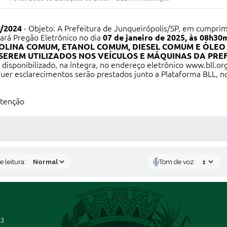
3/2024
- Objeto: A Prefeitura de Junqueirópolis/SP, em cumprim
zará Pregão Eletrônico no dia
07 de janeiro de 2025, às 08h30
LINA COMUM, ETANOL COMUM, DIESEL COMUM E ÓLEO D
EREM UTILIZADOS NOS VEÍCULOS E MÁQUINAS DA PREF
á disponibilizado, na íntegra, no endereço eletrônico
www.bll.org
quer esclarecimentos serão prestados junto a Plataforma BLL, 
utenção
S MÍDIAS
 leitura:
Tom de voz:
13