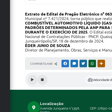
Extrato de Edital de Pregão Eletrônico n° 06
Municipal nº 7.421/2024, torna público que reali
COMBUSTÍVEL AUTOMOTIVO LÍQUIDO (GASO
PADRÕES DETERMINADOS PELA ANP PARA S
DURANTE O EXERCÍCIO DE 2025
. O Edital est
Nacional de Contratações Públicas - PNCP. Quais
Junqueirópolis/SP, 18 de dezembro de 2024.
ÉDER JUNIO DE SOUZA
Diretor de Planejamento, Obras, Serviços e Man
COMPARTILHAR
FACEBOOK
MESSENGER
TWITTER
WHATSAPP
OUTRA
Velocidade de
Localização
Avenida Junqueira n°1396,
CEP: 17890-0