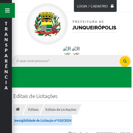
LOGIN / CADASTRO
T
R
A
N
S
P
A
R
Ê
N
C
I
A
Editais de Licitações
Editais
Editais de Licitações
Inexigibilidade de Licitação nº 010/2024