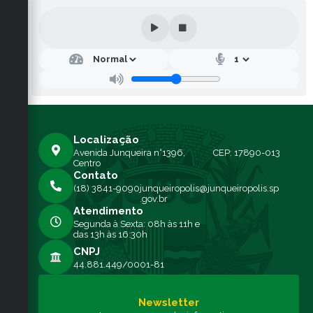
Localização
Avenida Junqueira n°1396,
CEP: 17890-013
Centro
Contato
(18) 3841-9090
junqueiropolis@junqueiropolis.sp
.gov.br
Atendimento
Segunda à Sexta: 08h às 11h e
das 13h às 16:30h
CNPJ
44.881.449/0001-81
Newsletter