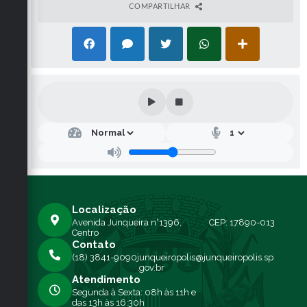
COMPARTILHAR
Comissão Municipal Permanente de Licitação, nos dias
de expediente, no horário das 08h00 às 11h00 e das
13h00 às 16h30, na Avenida Junqueira, n° 1396, ou
através do telefone (18) 3841-9090. Junqueirópolis/SP,
23 de agosto de 2021.
JOSEMAR DE SOUZA –
DIRETOR DE AGRONEGÓCIO, INDÚSTRIA E
COMÉRCIO
PREFEITURA MUNICIPAL DE JUNQUEIRÓPOLIS
Informa ATA DE ABERTURA E JULGAMENTO DOS
DOCUMENTOS E PROPOSTAS -
CONCORRÊNCIA
PÚBLICA Nº 007/2021- PROCESSO Nº 101/2021
:
Informamos que foi aberto o prazo previsto no inciso I,
alínea “b”, do art. 109 da Lei 8.666/93, para a
interposição de eventual recurso. Ata disponível no
site:
http://www.junqueiropolis.sp.gov.br
Localização
.
Junqueirópolis, 28 de setembro de 2021.
Avenida Junqueira n°1396,
CEP: 17890-013
Centro
RichelderComaducci da Silva
Contato
Presidente
(18) 3841-9090
junqueiropolis@junqueiropolis.sp
Comissão Municipal Permanente de Licitação
.gov.br
Atendimento
Segunda à Sexta: 08h às 11h e
das 13h às 16:30h