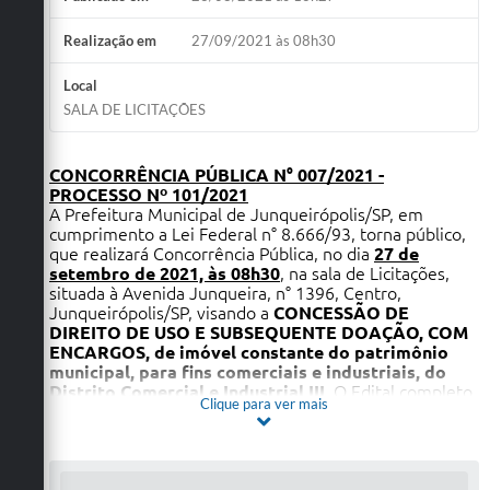
Realização em
27/09/2021 às 08h30
Local
SALA DE LICITAÇÕES
CONCORRÊNCIA PÚBLICA N° 007/2021 -
PROCESSO Nº 101/2021
A Prefeitura Municipal de Junqueirópolis/SP, em
cumprimento a Lei Federal n° 8.666/93, torna público,
que realizará Concorrência Pública, no dia
27 de
setembro de 2021, às 08h30
, na sala de Licitações,
situada à Avenida Junqueira, n° 1396, Centro,
Junqueirópolis/SP, visando a
CONCESSÃO DE
DIREITO DE USO E SUBSEQUENTE DOAÇÃO
, COM
ENCARGOS, de imóvel constante do patrimônio
municipal, para fins comerciais e industriais, do
Distrito Comercial e Industrial III
. O Edital completo
Clique para ver mais
será fornecido aos interessados dentro do horário das
8h00 às 11h00 e das 13h00 às 16h30, nos dias de
expediente no endereço acima mencionado ou no site
www.junqueiropolis.sp.gov.br
. Quaisquer
esclarecimentos e informações serão prestados pela