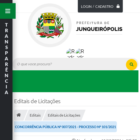
LOGIN / CADASTRO
T
R
A
N
S
P
A
R
Ê
N
C
I
A
Editais de Licitações
Editais
Editais de Licitações
CONCORRÊNCIA PÚBLICA N° 007/2021 - PROCESSO Nº 101/2021