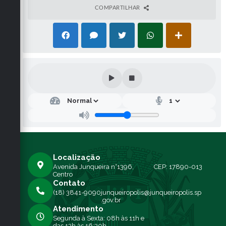
COMPARTILHAR
Localização
Avenida Junqueira n°1396,
CEP: 17890-013
Centro
Contato
(18) 3841-9090
junqueiropolis@junqueiropolis.sp
.gov.br
Atendimento
Segunda à Sexta: 08h às 11h e
das 13h às 16:30h