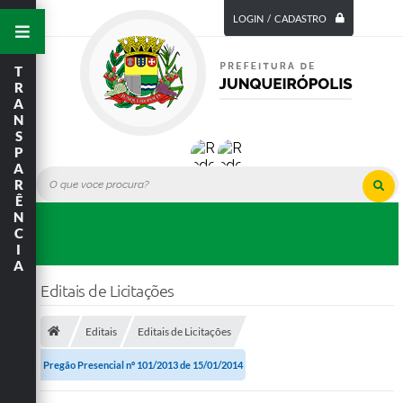
LOGIN / CADASTRO
T
R
A
N
S
P
A
R
Ê
N
C
I
A
Editais de Licitações
Editais
Editais de Licitações
Pregão Presencial nº 101/2013 de 15/01/2014