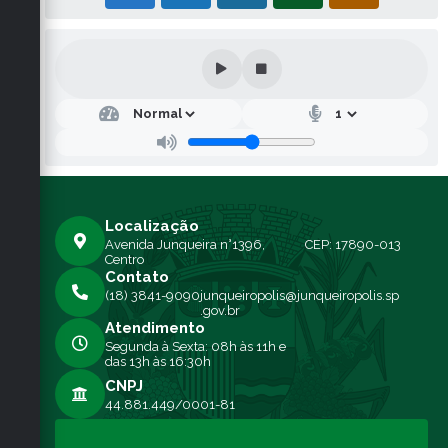
Localização
Avenida Junqueira n°1396,
CEP: 17890-013
Centro
Contato
(18) 3841-9090
junqueiropolis@junqueiropolis.sp
.gov.br
Atendimento
Segunda à Sexta: 08h às 11h e
das 13h às 16:30h
CNPJ
44.881.449/0001-81