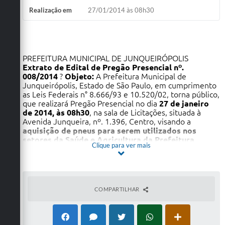
Realização em
27/01/2014 às 08h30
PREFEITURA MUNICIPAL DE JUNQUEIRÓPOLIS
Extrato de Edital de Pregão Presencial nº.
008/2014
?
Objeto:
A Prefeitura Municipal de
Junqueirópolis, Estado de São Paulo, em cumprimento
as Leis Federais n° 8.666/93 e 10.520/02, torna público,
que realizará Pregão Presencial no dia
27 de janeiro
de 2014, às 08h30
, na sala de Licitações, situada à
Avenida Junqueira, nº. 1.396, Centro, visando a
aquisição de pneus para serem utilizados nos
setores da Saúde e Agricultura da Prefeitura
Clique para ver mais
Municipal de Junqueirópolis.
O Edital do presente
Pregão Presencial em sua íntegra poderá ser retirado
na sede da Prefeitura Municipal de Junqueirópolis.
Quaisquer esclarecimentos e informações serão
prestados pelo Setor de Licitações, nos dias de
COMPARTILHAR
expediente, no horário das 08h00 às 11h00 e das
13h00 às 16h30, através do telefone (18) 3841-9090.
Junqueirópolis/SP, 13 de janeiro de 2014.
Adílio Carlos Bortolatto Beloti, Diretor de Saúde.