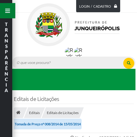
LOGIN / CADASTRO
T
R
A
N
S
P
A
R
Ê
N
C
I
A
Editais de Licitações
Editais
Editais de Licitações
Tomada de Preço nº 008/2014 de 15/05/2014