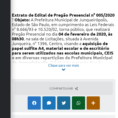
Extrato de Edital de Pregão Presencial n°
005/2020
?
Objeto:
A Prefeitura Municipal de Junqueirópolis,
Estado de São Paulo, em cumprimento as Leis Federais
n° 8.666/93 e 10.520/02, torna público, que realizará
Pregão Presencial no dia
04 de fevereiro de 2020, às
08h30
, na sala de Licitações, situada à Avenida
Junqueira, n° 1396, Centro, visando a
aquisição de
papel sulfite A4, material escolar e de escritório
para serem utilizados nas escolas municipais, CEIS
e em diversas repartições da Prefeitura Municipal
de Junqueirópolis
. O Edital do presente Pregão
Clique para ver mais
Presencial em sua íntegra poderá ser retirado na sede
da Prefeitura Municipal de Junqueirópolis ou no site .
Quaisquer esclarecimentos e informações serão
prestados pelo Setor de Licitações, nos dias de
expediente, no horário das 08h00 às 11h00 e das
COMPARTILHAR
13h00 às 16h30, através do telefone (18) 3841-9090.
Junqueirópolis/SP, 17 de janeiro de 2020.
JOSÉ
HENRIQUE ROSSI
, Diretor de Educação, Cultura,
Esporte, Lazer e Turismo