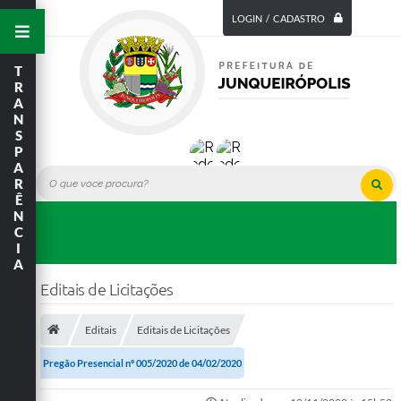
LOGIN / CADASTRO
T
R
A
N
S
P
A
R
Ê
N
C
I
A
Editais de Licitações
Editais
Editais de Licitações
Pregão Presencial nº 005/2020 de 04/02/2020