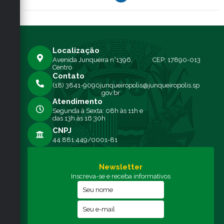
Localização
Avenida Junqueira n°1396,
CEP: 17890-013
Centro
Contato
(18) 3841-9090
junqueiropolis@junqueiropolis.sp
.gov.br
Atendimento
Segunda à Sexta: 08h às 11h e
das 13h às 16:30h
CNPJ
44.881.449/0001-81
Newsletter
Inscreva-se e receba informativos