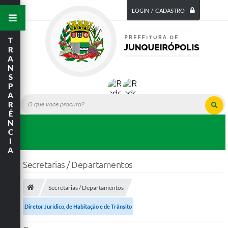
LOGIN / CADASTRO
T
R
A
N
S
P
A
R
Ê
N
C
I
A
Secretarias / Departamentos
Secretarias / Departamentos
Diretor Jurídico, de Habitação e de Trânsito