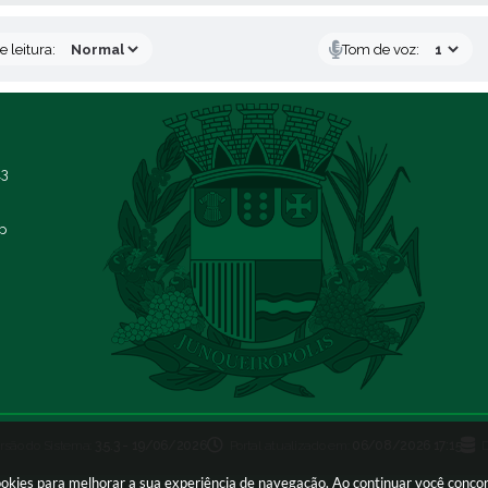
 leitura:
Tom de voz:
13
p
rsão do Sistema:
3.5.3 - 19/06/2026
Portal atualizado em:
06/08/2026 17:15
 cookies para melhorar a sua experiência de navegação. Ao continuar você conc