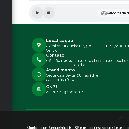
Velocidade de
Localização
Avenida Junqueira n°1396,
CEP: 17890-0
Centro
Contato
(18) 3841-9090
junqueiropolis@junqueiropolis.s
.gov.br
Atendimento
Segunda à Sexta: 08h às 11h e
das 13h às 16:30h
CNPJ
44.881.449/0001-81
Ve
Município de Junqueirópolis - SP e os cookies: nosso site usa