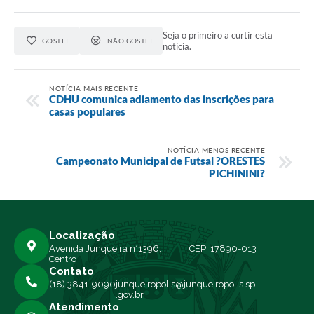
Seja o primeiro a curtir esta
GOSTEI
NÃO GOSTEI
notícia.
NOTÍCIA MAIS RECENTE
CDHU comunica adiamento das inscrições para
casas populares
NOTÍCIA MENOS RECENTE
Campeonato Municipal de Futsal ?ORESTES
PICHININI?
Localização
Avenida Junqueira n°1396,
CEP: 17890-013
Centro
Contato
(18) 3841-9090
junqueiropolis@junqueiropolis.sp
.gov.br
Atendimento