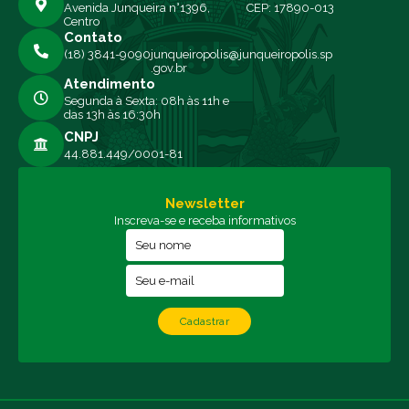
Avenida Junqueira n°1396,
CEP: 17890-013
Centro
Contato
(18) 3841-9090
junqueiropolis@junqueiropolis.sp
.gov.br
Atendimento
Segunda à Sexta: 08h às 11h e
das 13h às 16:30h
CNPJ
44.881.449/0001-81
Newsletter
Inscreva-se e receba informativos
Cadastrar