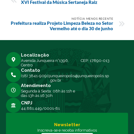
XVI Festival da Música Sertaneja Raiz
NOTÍCIA MENOS RECENTE
Prefeitura realiza Projeto Limpeza Beleza no Setor
Vermelho até o dia 30 de junho
Localização
Avenida Junqueira n°1396,
CEP: 17890-013
Centro
Contato
(18) 3841-9090
junqueiropolis@junqueiropolis.sp
.gov.br
Atendimento
Segunda à Sexta: 08h às 11h e
das 13h às 16:30h
CNPJ
44.881.449/0001-81
Newsletter
Inscreva-se e receba informativos