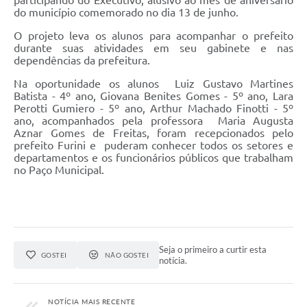
participando do Executivo, alusivo ao mês de aniversário
do município comemorado no dia 13 de junho.
O projeto leva os alunos para acompanhar o prefeito
durante suas atividades em seu gabinete e nas
dependências da prefeitura.
Na oportunidade os alunos Luiz Gustavo Martines
Batista - 4º ano, Giovana Benites Gomes - 5º ano, Lara
Perotti Gumiero - 5º ano, Arthur Machado Finotti - 5º
ano, acompanhados pela professora Maria Augusta
Aznar Gomes de Freitas, foram recepcionados pelo
prefeito Furini e puderam conhecer todos os setores e
departamentos e os funcionários públicos que trabalham
no Paço Municipal.
Seja o primeiro a curtir esta
GOSTEI
NÃO GOSTEI
notícia.
NOTÍCIA MAIS RECENTE