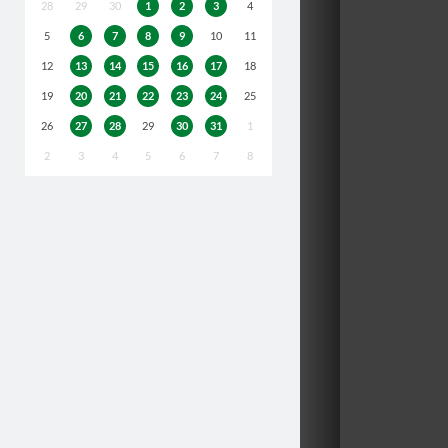
28
29
30
1
2
3
4
5
6
7
8
9
10
11
12
13
14
15
16
17
18
19
20
21
22
23
24
25
26
27
28
29
30
31
1
2
3
4
5
6
7
8