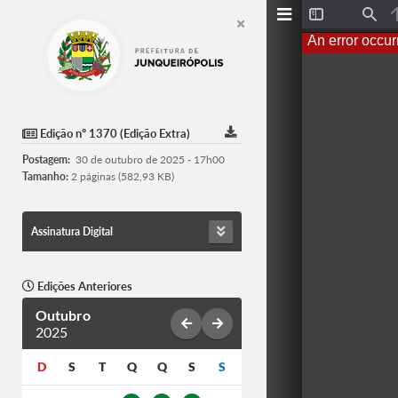
T
F
o
i
An error occur
g
n
g
d
l
e
S
i
d
Edição nº 1370 (Edição Extra)
e
b
Postagem:
30 de outubro de 2025 - 17h00
a
r
Tamanho:
2 páginas (582,93 KB)
Assinatura Digital
Edições Anteriores
Outubro
2025
D
S
T
Q
Q
S
S