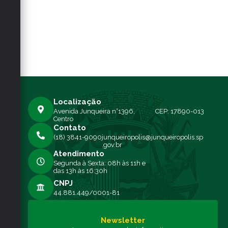
Localização
Avenida Junqueira n°1396,
CEP: 17890-013
Centro
Contato
(18) 3841-9090
junqueiropolis@junqueiropolis.sp
.gov.br
Atendimento
Segunda à Sexta: 08h às 11h e
das 13h às 16:30h
CNPJ
44.881.449/0001-81
Newsletter