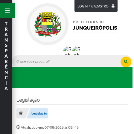
LOGIN / CADASTRO
T
R
A
N
S
P
A
R
Ê
N
C
I
A
Legislação
Legislação
Atualizado em: 07/08/2026 às 08h46