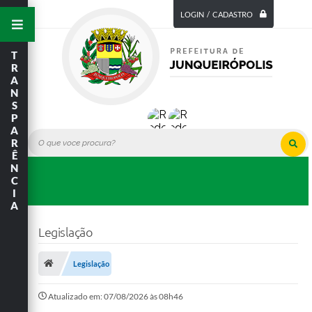
LOGIN / CADASTRO
T
R
A
N
S
P
A
R
Ê
N
C
I
A
Legislação
Legislação
Atualizado em: 07/08/2026 às 08h46