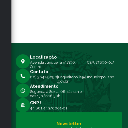
Localização
Avenida Junqueira n°1396,
CEP: 17890-013
Centro
Contato
(18) 3841-9090
junqueiropolis@junqueiropolis.sp
.gov.br
Atendimento
Segunda à Sexta: 08h às 11h e
das 13h às 16:30h
CNPJ
44.881.449/0001-81
Newsletter