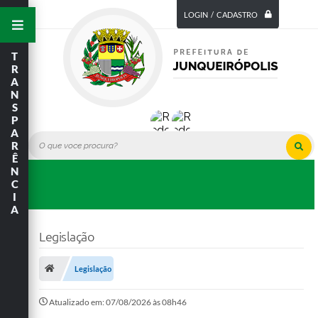
LOGIN / CADASTRO
T
R
A
N
S
P
A
R
Ê
N
C
I
A
Legislação
Legislação
Atualizado em: 07/08/2026 às 08h46