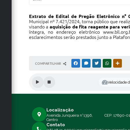
Extrato de Edital de Pregão Eletrônico n° 
Municipal nº 7.421/2024, torna público que reali
visando a
aquisição de fita reagente para veri
íntegra, no endereço eletrônico
www.bll.org.
esclarecimentos serão prestados junto a Platafo
COMPARTILHAR
FACEBOOK
MESSENGER
TWITTER
WHATSAPP
OUTRA
Velocidade de
Localização
Avenida Junqueira n°1396,
CEP: 17890-0
Centro
Contato