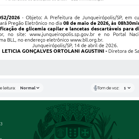
052/2026
- Objeto: A Prefeitura de Junqueirópolis/SP, em c
zará Pregão Eletrônico no dia
08 de maio de 2026, às 08h30mi
ficação de glicemia capilar e lancetas descartáveis para di
br
, no site:
www.junqueiropolis.sp.gov.br
e no Portal Nacio
rma BLL, no endereço eletrônico
www.bll.org.br
.
Junqueirópolis/SP, 14 de abril de 2026.
LETICIA GONÇALVES ORTOLANI AGUSTINI -
Diretora de S
S MÍDIAS
 leitura:
Tom de voz:
13