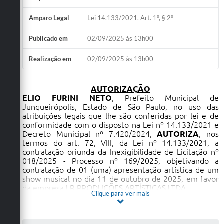
Amparo Legal
Lei 14.133/2021, Art. 1º, § 2º
Publicado em
02/09/2025 às 13h00
Realização em
02/09/2025 às 13h00
AUTORIZAÇÃO
ELIO FURINI NETO
, Prefeito Municipal de
Junqueirópolis, Estado de São Paulo, no uso das
atribuições legais que lhe são conferidas por lei e de
conformidade com o disposto na Lei nº 14.133/2021 e
Decreto Municipal nº 7.420/2024,
AUTORIZA
, nos
termos do art. 72, VIII, da Lei nº 14.133/2021, a
contratação oriunda da Inexigibilidade de Licitação nº
018/2025 - Processo nº 169/2025, objetivando a
contratação de 01 (uma) apresentação artística de um
show musical no dia 11 de outubro de 2025, em favor
da empresa LR PRODUÇÕES ARTÍSTICAS LTDA.
Clique para ver mais
Junqueirópolis/SP, 02 de setembro de 2025.
ELIO FURINI NETO
Prefeito Municipal