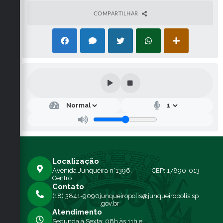
COMPARTILHAR
Localização
Avenida Junqueira n°1396,
CEP: 17890-013
Centro
Contato
(18) 3841-9090
junqueiropolis@junqueiropolis.sp
.gov.br
Atendimento
Segunda à Sexta: 08h às 11h e