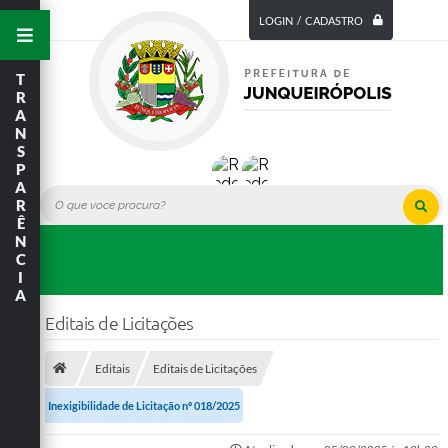
LOGIN / CADASTRO
T
R
A
N
S
P
A
R
Ê
N
C
I
A
Editais de Licitações
Editais
Editais de Licitações
Inexigibilidade de Licitação nº 018/2025