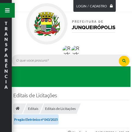
LOGIN / CADASTRO
T
R
A
N
S
P
A
R
Ê
N
C
I
A
Editais de Licitações
Editais
Editais de Licitações
Pregão Eletrônico nº 043/2025