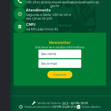
(18) 3841-9090
junqueiropolis@junqueiropolis.sp
.gov.br
Atendimento
Segunda à Sexta: 08h às 11h e
das 13h às 16:30h
CNPJ
44.881.449/0001-81
Newsletter
Inscreva-se e receba informativos
Cadastrar
Versão do Sistema:
3.5.3 - 19/06/2026
Portal atualizado em:
07/08/2026 17:05
Dados Abertos