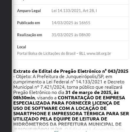
Amparo Legal
Lei 14.133/2021, Art 28, I
Publicado em
14/03/2025 às 16h55
Realização em
31/03/2025 às 08h30
Local
Portal Bolsa de Licitações do Brasil – BLL www.bll.org.br
Extrato de Edital de Pregão Eletrônico n° 043/2025
- Objeto: A Prefeitura de Junqueirópolis/SP, em
cumprimento a Lei Federal n° 14.133/2021 e Decreto
Municipal nº 7.421/2024, torna público que realizará
Pregão Eletrônico no dia
31 de março de 2025, às
08h30min
, visando a
CONTRATAÇÃO DE EMPRESA
ESPECIALIZADA PARA FORNECER LICENÇA DE
USO DE SOFTWARE COM A LOCAÇÃO DE
SMARTPHONE E IMPRESSORA TÉRMICA PARA SER
UTILIZADO PELA EQUIPE DE LEITURA DE
HIDRÔMETROS DA PREFEITURA MUNICIPAL DE
JUNQUEIRÓPOLIS/SP
. O Edital está disponibilizado,