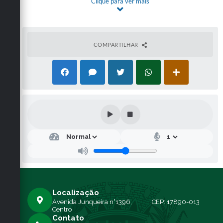
Clique para ver mais
na íntegra, no endereço eletrônico
www.bll.org.br
, no
site:
www.junqueiropolis.sp.gov.br
e no Portal Nacional
de Contratações Públicas - PNCP. Quaisquer
esclarecimentos serão prestados junto a Plataforma
BLL, no endereço eletrônico
www.bll.org.br
.
COMPARTILHAR
Junqueirópolis/SP, 14 de março de 2025.
ADÍLIO CARLOS BORTOLATTO BELOTI
Diretor Administrativo
Localização
Avenida Junqueira n°1396,
CEP: 17890-013
Centro
Contato