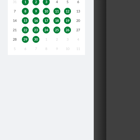
31
1
2
3
4
5
6
7
8
9
10
11
12
13
14
15
16
17
18
19
20
21
22
23
24
25
26
27
28
29
30
1
2
3
4
5
6
7
8
9
10
11