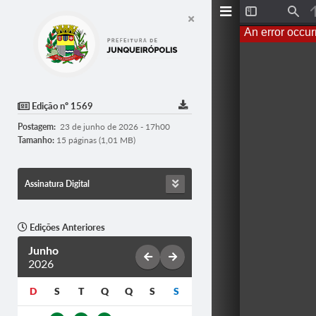
T
F
o
i
An error occur
g
n
g
d
l
e
S
i
d
Edição nº 1569
e
b
Postagem:
23 de junho de 2026 - 17h00
a
r
Tamanho:
15 páginas (1,01 MB)
Assinatura Digital
Edições Anteriores
Junho
2026
D
S
T
Q
Q
S
S