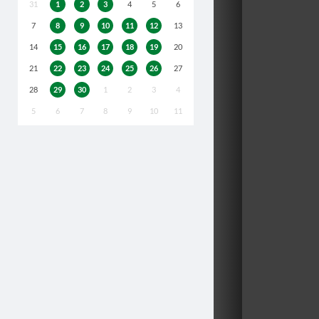
31
1
2
3
4
5
6
7
8
9
10
11
12
13
14
15
16
17
18
19
20
21
22
23
24
25
26
27
28
29
30
1
2
3
4
5
6
7
8
9
10
11