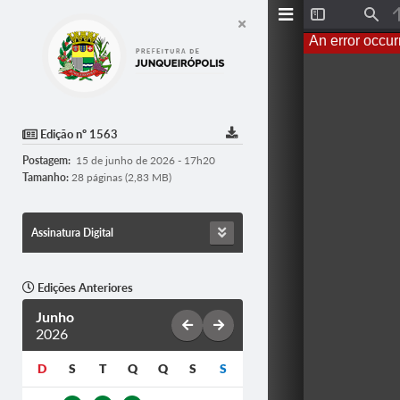
T
F
o
i
An error occur
g
n
g
d
l
e
S
i
d
Edição nº 1563
e
b
Postagem:
15 de junho de 2026 - 17h20
a
r
Tamanho:
28 páginas (2,83 MB)
Assinatura Digital
Edições Anteriores
Junho
2026
D
S
T
Q
Q
S
S