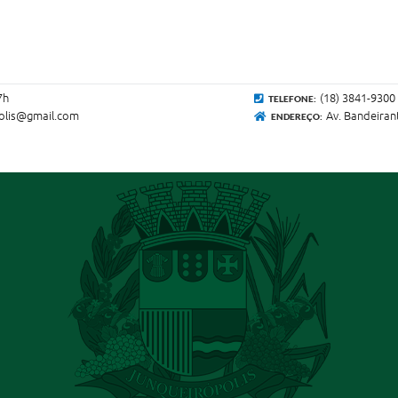
7h
(18) 3841-9300
TELEFONE:
polis@gmail.com
Av. Bandeiran
ENDEREÇO: