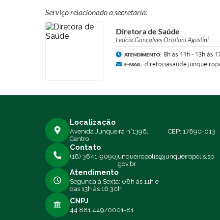
Serviço relacionado a secretaria:
Diretora de Saúde
Letícia Gonçalves Ortolani Agustini
8h às 11h - 13h às 1
ATENDIMENTO:
diretoriasaude.junqueiro
E-MAIL:
Localização
Avenida Junqueira n°1396,
CEP: 17890-013
Centro
Contato
(18) 3841-9090
junqueiropolis@junqueiropolis.sp
.gov.br
Atendimento
Segunda à Sexta: 08h às 11h e
das 13h às 16:30h
CNPJ
44.881.449/0001-81