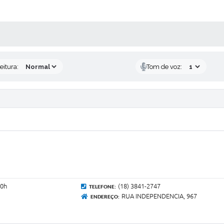
 MÍDIAS
eitura:
Tom de voz:
00h
(18) 3841-2747
TELEFONE:
RUA INDEPENDENCIA, 967
ENDEREÇO: