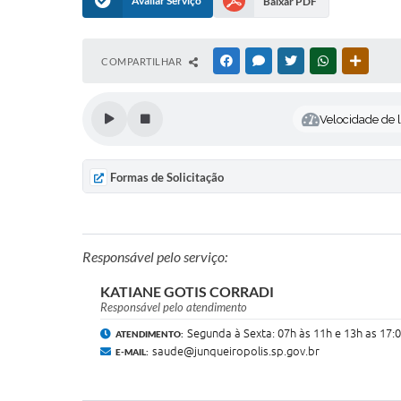
Avaliar Serviço
Baixar PDF
COMPARTILHAR
FACEBOOK
MESSENGER
TWITTER
WHATSAPP
OUTRAS
Velocidade de l
Formas de Solicitação
Responsável pelo serviço:
KATIANE GOTIS CORRADI
Responsável pelo atendimento
Segunda à Sexta: 07h às 11h e 13h as 17:
ATENDIMENTO:
saude@junqueiropolis.sp.gov.br
E-MAIL: