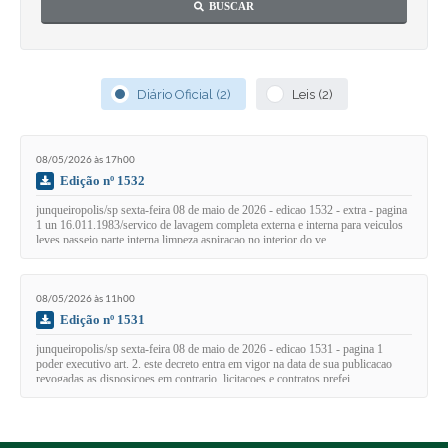
BUSCAR
Diário Oficial (2)
Leis (2)
08/05/2026 às 17h00
Edição nº 1532
junqueiropolis/sp sexta-feira 08 de maio de 2026 - edicao 1532 - extra - pagina
1 un 16.011.1983/servico de lavagem completa externa e interna para veiculos
leves passeio parte interna limpeza aspiracao no interior do ve…
08/05/2026 às 11h00
Edição nº 1531
junqueiropolis/sp sexta-feira 08 de maio de 2026 - edicao 1531 - pagina 1
poder executivo art. 2. este decreto entra em vigor na data de sua publicacao
revogadas as disposicoes em contrario. licitacoes e contratos prefei…